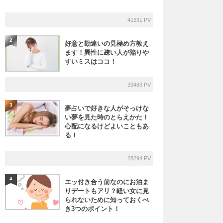
41531 PV
2
好意と勘違いの見極め方教え
ます！異性に疎い人が陥りや
すいミスはココ！
33489 PV
3
夢占いで好きな人がそっけな
い夢を見た時のとらえかた！
心配になるけどよいこともあ
る！
28294 PV
4
エッ付き合う前なのにお泊ま
りデートもアリ？軽い女に見
られないために知っておくべ
き3つのポイント！