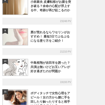
8
小林麻央 皮膚転移がお腹を突
き破る？余命の心配が浮上す
る中、奇跡が再び起こるのか
23248 PV
9
唇が荒れるならワセリンがお
すすめ！ 最短3日でぷるぷる
になる塗り方をご紹介！
21210 PV
10
中島裕翔が吉田羊を誘った？
共演は無いけどお互いアレが
好き過ぎたのが問題か
19193 PV
11
ボディタッチで女性心理をア
ピール！女の方から腰に手を
回したり触ったりすると相手