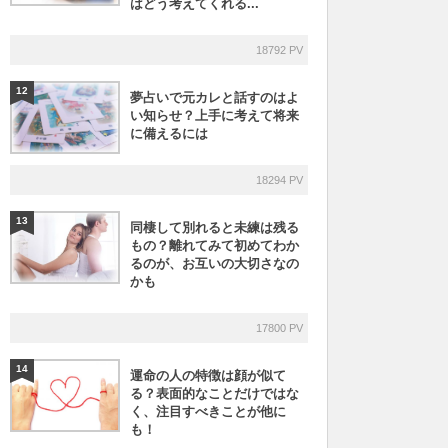
はどう考えてくれる...
18792 PV
12
夢占いで元カレと話すのはよ
い知らせ？上手に考えて将来
に備えるには
18294 PV
13
同棲して別れると未練は残る
もの？離れてみて初めてわか
るのが、お互いの大切さなの
かも
17800 PV
14
運命の人の特徴は顔が似て
る？表面的なことだけではな
く、注目すべきことが他に
も！