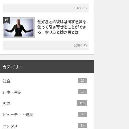
17686 PV
15
他好きとの復縁は潜在意識を
使って引き寄せることができ
る！やり方と効き目とは
16594 PV
カテゴリー
社会
27
仕事・生活
31
恋愛
119
ビューティ・健康
67
エンタメ
64