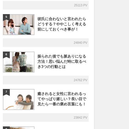
25113 PV
5
彼氏に合わないと言われたら
どうする？ややこしく考える
前にしておくべき事が！
24840 PV
6
振られた後でも脈ありになる
方法！思い悩んだ時に取るべ
き3つの行動とは
24762 PV
7
癒されると女性に言われるっ
てやっぱり嬉しい？長い目で
見たら一番の褒め言葉にも！
23842 PV