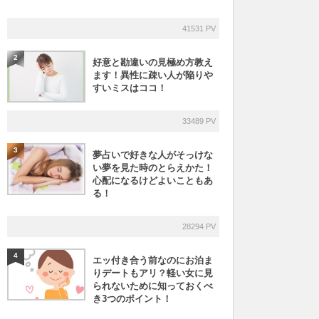
41531 PV
2
好意と勘違いの見極め方教え
ます！異性に疎い人が陥りや
すいミスはココ！
33489 PV
3
夢占いで好きな人がそっけな
い夢を見た時のとらえかた！
心配になるけどよいこともあ
る！
28294 PV
4
エッ付き合う前なのにお泊ま
りデートもアリ？軽い女に見
られないために知っておくべ
き3つのポイント！