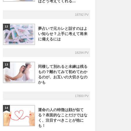
はどう考えてくれる...
18792 PV
12
夢占いで元カレと話すのはよ
い知らせ？上手に考えて将来
に備えるには
18294 PV
13
同棲して別れると未練は残る
もの？離れてみて初めてわか
るのが、お互いの大切さなの
かも
17800 PV
14
運命の人の特徴は顔が似て
る？表面的なことだけではな
く、注目すべきことが他に
も！