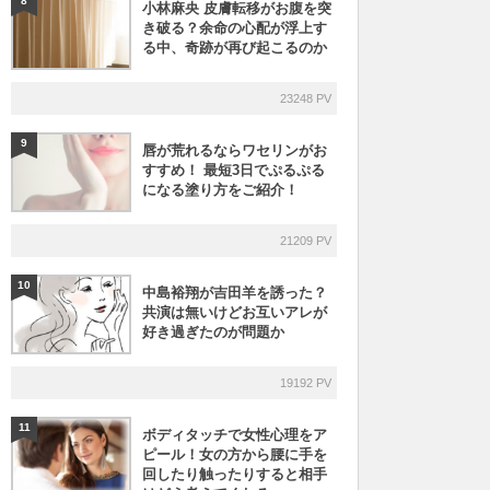
8
小林麻央 皮膚転移がお腹を突
き破る？余命の心配が浮上す
る中、奇跡が再び起こるのか
23248 PV
9
唇が荒れるならワセリンがお
すすめ！ 最短3日でぷるぷる
になる塗り方をご紹介！
21209 PV
10
中島裕翔が吉田羊を誘った？
共演は無いけどお互いアレが
好き過ぎたのが問題か
19192 PV
11
ボディタッチで女性心理をア
ピール！女の方から腰に手を
回したり触ったりすると相手