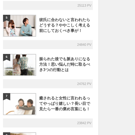
25113 PV
5
彼氏に合わないと言われたら
どうする？ややこしく考える
前にしておくべき事が！
24840 PV
6
振られた後でも脈ありになる
方法！思い悩んだ時に取るべ
き3つの行動とは
24762 PV
7
癒されると女性に言われるっ
てやっぱり嬉しい？長い目で
見たら一番の褒め言葉にも！
23842 PV