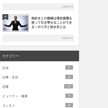
17685 PV
15
他好きとの復縁は潜在意識を
使って引き寄せることができ
る！やり方と効き目とは
16594 PV
カテゴリー
社会
27
仕事・生活
31
恋愛
119
ビューティ・健康
67
エンタメ
64