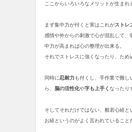
ここからいろいろなメリットが生まれ
まず集中力が付くと実はこれが
ストレ
感情や外からの刺激で心が混乱して、
中力が高まれば心の整理が出来る。
それでストレスに強くなったり、ため
同時に
忍耐力
も付くし、手作業で難し
ら、
脳の活性化
や
字も上手く
なったり
そしてそれだけではない、般若心経と
お経というのがよく言われていること