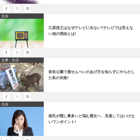
社会
江原啓之はなぜテレビに出ない?テレビでは言えな
い他の理由とは!
仕事・生活
奈良公園で鹿せんべいのあげ方を知らずにやらかし
た私の失敗!
社会
彼氏が隠し事多いと悩む貴女へ、見逃してはいけな
いワンポイント!