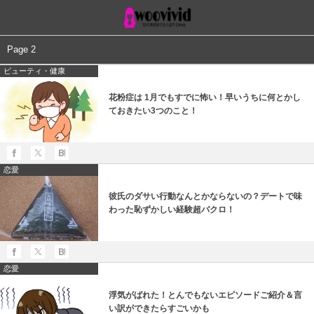
Page 2
ビューティ・健康
花粉症は 1月でもすでに怖い！早いうちに何とかし
ておきたい3つのこと！
恋愛
彼氏のダサい行動なんとかならないの？デートで味
わった恥ずかしい経験超バクロ！
恋愛
浮気がばれた！とんでもないエピソードご紹介＆言
い訳ができたらすごいかも