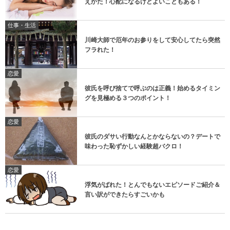
えかた！心配になるけどよいこともある！
仕事・生活
川崎大師で厄年のお参りをして安心してたら突然
フラれた！
恋愛
彼氏を呼び捨てで呼ぶのは正義！始めるタイミン
グを見極める３つのポイント！
恋愛
彼氏のダサい行動なんとかならないの？デートで
味わった恥ずかしい経験超バクロ！
恋愛
浮気がばれた！とんでもないエピソードご紹介＆
言い訳ができたらすごいかも