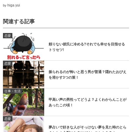
higa yui
by
関連する記事
恋愛
頼りない彼氏に冷める?それでも幸せを目指せる
トリセツ!
恋愛
振られるのが怖いと思う男が普通？隠れたおびえ
を溶かす3つの策！
仕事・生活
甲高い声の男性ってどうよ？よくわからんことが
あったこの頃！
恋愛
夢占いで好きな人がそっけない夢を見た時のとら