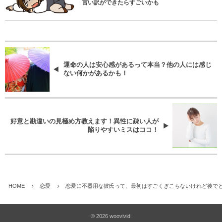
言い訳ができたらすごいかも
運命の人は安心感があるって本当？他の人には感じ
ない何かがあるかも！
好意と勘違いの見極め方教えます！異性に疎い人が
陥りやすいミスはココ！
HOME
恋愛
恋愛に不器用な彼氏って、最初はすごくぎこちないけれど後で
©
2026
woovivid
.