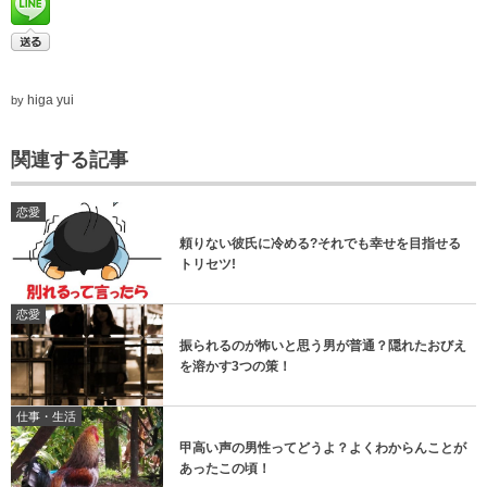
higa yui
by
関連する記事
恋愛
頼りない彼氏に冷める?それでも幸せを目指せる
トリセツ!
恋愛
振られるのが怖いと思う男が普通？隠れたおびえ
を溶かす3つの策！
仕事・生活
甲高い声の男性ってどうよ？よくわからんことが
あったこの頃！