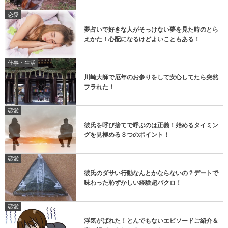
恋愛
夢占いで好きな人がそっけない夢を見た時のとら
えかた！心配になるけどよいこともある！
仕事・生活
川崎大師で厄年のお参りをして安心してたら突然
フラれた！
恋愛
彼氏を呼び捨てで呼ぶのは正義！始めるタイミン
グを見極める３つのポイント！
恋愛
彼氏のダサい行動なんとかならないの？デートで
味わった恥ずかしい経験超バクロ！
恋愛
浮気がばれた！とんでもないエピソードご紹介＆